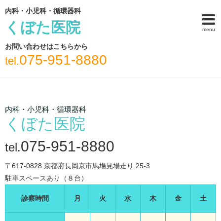
内科・小児科・循環器科
くぼた医院
menu
お問い合わせはこちらから
075-951-8880
tel.
内科・小児科・循環器科
くぼた医院
075-951-8880
tel.
〒617-0828 京都府長岡京市馬場見場走り 25-3
駐車スペースあり（８台）
診察時間
月
火
水
木
金
土